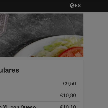
ES
ulares
€9,50
€10,80
€10,10
b XL con Queso