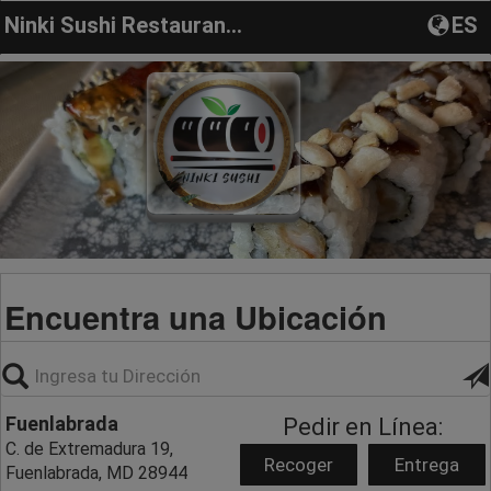
Ninki Sushi Restaurante japones
ES
Encuentra una Ubicación
Fuenlabrada
Pedir en Línea:
C. de Extremadura 19,
Recoger
Entrega
Fuenlabrada, MD 28944