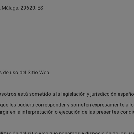
, Málaga, 29620, ES
s de uso del Sitio Web.
osotros está sometido a la legislación y jurisdicción españo
 que les pudiera corresponder y someten expresamente a l
rgir en la interpretación o ejecución de las presentes cond
tilización del sitio web que ponemos a disposición de los usu