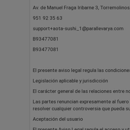
Av. de Manuel Fraga Iribarne 3, Torremolinos
951 92 35 63
support+aota-sushi_1@parallevarya.com
B93477081
B93477081
El presente aviso legal regula las condicione
Legislación aplicable y jurisdicción
El carácter general de las relaciones entre n
Las partes renuncian expresamente al fuero
resolver cualquier controversia que pueda su
Aceptación del usuario
El presente Aviso Legal regula el acceso y u