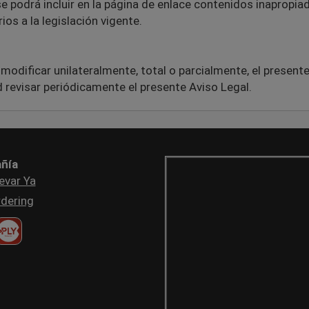
 se podrá incluir en la página de enlace contenidos inapropia
ios a la legislación vigente.
ificar unilateralmente, total o parcialmente, el presente A
 revisar periódicamente el presente Aviso Legal.
ñía
evar Ya
dering