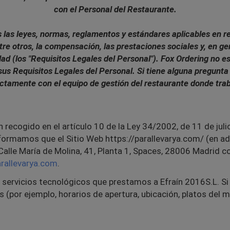
con el Personal del Restaurante.
las leyes, normas, reglamentos y estándares aplicables en re
re otros, la compensación, las prestaciones sociales y, en ge
ad (los "Requisitos Legales del Personal"). Fox Ordering no es
us Requisitos Legales del Personal. Si tiene alguna pregun
ectamente con el equipo de gestión del restaurante donde trab
recogido en el artículo 10 de la Ley 34/2002, de 11 de julio
nformamos que el Sitio Web https://parallevarya.com/ (en ad
n Calle María de Molina, 41, Planta 1, Spaces, 28006 Madrid 
rallevarya.com
.
s servicios tecnológicos que prestamos a
Efraín 2016S.L
.
Si
os (por ejemplo, horarios de apertura, ubicación, platos de