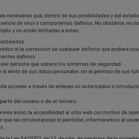
necesarias que, dentro de sus posibilidades y del estado d
usencia de virus y componentes dañinos. No obstante, no n
plo y no están limitadas a estas:
contenidos.
idos ni la corrección de cualquier defecto que pudiera ocur
nentes dañinos.
uier persona que vulnere los sistemas de seguridad.
 el envío de sus datos personales sin el permiso de sus tut
eda acceder a través de enlaces no autorizados o introducid
parte del usuario o de un tercero.
vio aviso, la accesibilidad al sitio web con motivo de ope
 que las circunstancias lo permitan, informaremos al usuari
s.
e la Ley 34/2002, de 11 de julio, de servicios de la socied