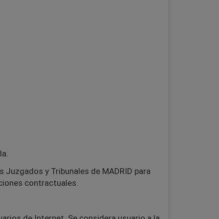
la.
os Juzgados y Tribunales de MADRID para
iciones contractuales.
arios de Internet. Se considera usuario a la