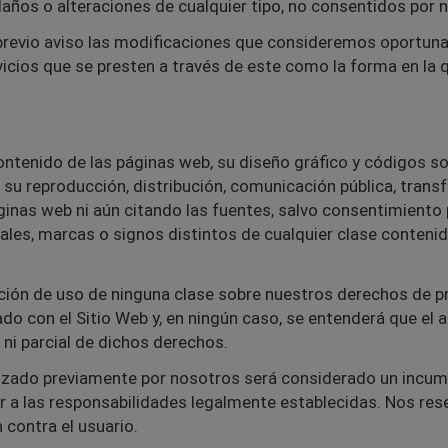
años o alteraciones de cualquier tipo, no consentidos por n
previo aviso las modificaciones que consideremos oportuna
rvicios que se presten a través de este como la forma en l
ontenido de las páginas web, su diseño gráfico y códigos so
da su reproducción, distribución, comunicación pública, tran
ginas web ni aún citando las fuentes, salvo consentimiento 
les, marcas o signos distintos de cualquier clase conteni
ión de uso de ninguna clase sobre nuestros derechos de prop
do con el Sitio Web y, en ningún caso, se entenderá que el 
l ni parcial de dichos derechos.
izado previamente por nosotros será considerado un incum
gar a las responsabilidades legalmente establecidas. Nos re
 contra el usuario.