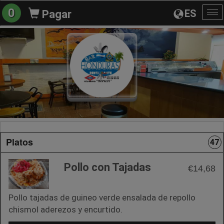
0
ES
Pagar
Al
na
Platos
47
Pollo con Tajadas
€14,68
Pollo tajadas de guineo verde ensalada de repollo
chismol aderezos y encurtido.