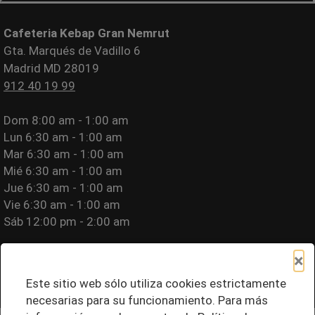
Cafeteria Kebap Gran Nemrut
Gta. Marqués de Vadillo 6
Madrid MD 28019
912 40 19 99
Dom
8:00 am - 1:00 am
Lun
6:30 am - 1:00 am
Mar
6:30 am - 1:00 am
Mié
6:30 am - 1:00 am
Jue
6:30 am - 1:00 am
Vie
6:30 am - 1:00 am
Sáb
12:00 pm - 2:00 am
Por favor llame para información sobre alergias.
×
Política de Privacidad
|
Términos de Uso
|
Política de Cookies
|
Aviso Legal
|
Accesibilidad del Sitio
Este sitio web sólo utiliza cookies estrictamente
necesarias para su funcionamiento. Para más