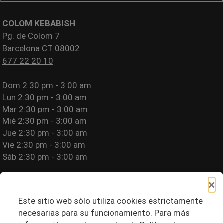
COLOM KEBABISH
Pg. de Colom 7
Barcelona CT 08002
677 22 20 10
Dom
2:30 pm - 3:00 am
Lun
2:30 pm - 3:00 am
Mar
2:30 pm - 3:00 am
Mié
2:30 pm - 3:00 am
Jue
2:30 pm - 3:00 am
Vie
2:30 pm - 3:00 am
Sáb
2:30 pm - 3:00 am
Por favor llame para información sobre alergias.
×
Política de Privacidad
|
Términos de Uso
|
Política de Cookies
|
Aviso Legal
|
Accesibilidad del Sitio
Este sitio web sólo utiliza cookies estrictamente
necesarias para su funcionamiento. Para más