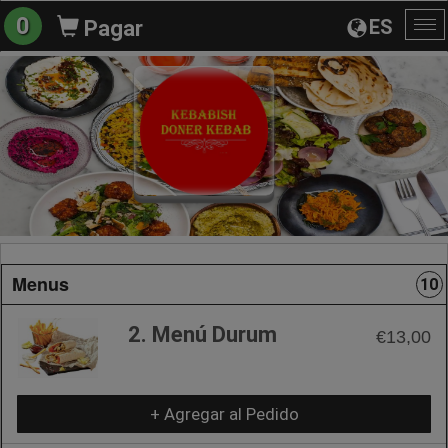
0
ES
Pagar
Al
na
Menus
10
2. Menú Durum
€13,00
+ Agregar al Pedido