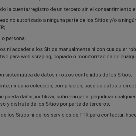
ando la cuenta/registro de un tercero sin el consentimiento ex
ceso no autorizado a ninguna parte de los Sitios y/o a ningú
TR;
o o persona;
ios ni acceder a los Sitios manualmente ni con cualquier rob
ivo para web scraping, copiado o monitorización de cualquie
ión sistemática de datos ni otros contenidos de los Sitios;
mente, ninguna colección, compilación, base de datos o directo
ue pueda dañar, inutilizar, sobrecargar ni perjudicar cualqui
uso y disfrute de los Sitios por parte de terceros;
de los Sitios ni de los servicios de FTR para contactar, hacer