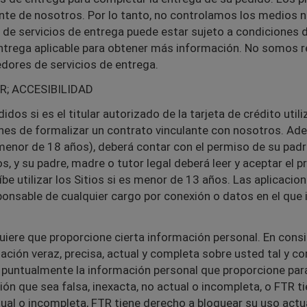
e de nosotros. Por lo tanto, no controlamos los medios ni
 de servicios de entrega puede estar sujeto a condiciones 
ntrega aplicable para obtener más información. No somos re
dores de servicios de entrega.
R; ACCESIBILIDAD
edidos si es el titular autorizado de la tarjeta de crédito ut
ones de formalizar un contrato vinculante con nosotros. Ad
menor de 18 años), deberá contar con el permiso de su padr
os, y su padre, madre o tutor legal deberá leer y aceptar el
ohíbe utilizar los Sitios si es menor de 13 años. Las aplica
onsable de cualquier cargo por conexión o datos en el que 
quiere que proporcione cierta información personal. En consi
ación veraz, precisa, actual y completa sobre usted tal y com
 puntualmente la información personal que proporcione para 
ión que sea falsa, inexacta, no actual o incompleta, o FTR 
tual o incompleta, FTR tiene derecho a bloquear su uso actua