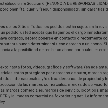
e establece en la Sección 6 (RENUNCIA DE RESPONSABILIDAD) 
rcionan “tal cual” y “según disponibilidad”, sin garantías d
és de los Sitios. Todos los pedidos están sujetos a la revi
zar un pedido, usted acepta que hagamos el cargo inmediatam
e haya cargado, deberá ponerse en contacto directamente co
restaurante pueda determinar si tiene derecho a un abono. Si 
ncia a la posibilidad de recibir un abono por cualquier error
texto hasta fotos, vídeos, gráficos y software, (en adelante
ateriales están protegidos por derechos de autor, marcas r
atados internacionales y/u otros derechos de propiedad y l
a excepción de las marcas comerciales, marcas de servicio,
 las marcas comerciales, marcas de servicio, logotipos, i
n, FTR y la imagen comercial de foxordering.net. Le inform
ley.