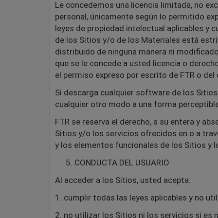
Le concedemos una licencia limitada, no exclu
personal, únicamente según lo permitido ex
leyes de propiedad intelectual aplicables y 
de los Sitios y/o de los Materiales está est
distribuido de ninguna manera ni modificado
que se le concede a usted licencia o derecho
el permiso expreso por escrito de FTR o del
Si descarga cualquier software de los Sitios,
cualquier otro modo a una forma perceptible
FTR se reserva el derecho, a su entera y abs
Sitios y/o los servicios ofrecidos en o a trav
y los elementos funcionales de los Sitios y l
CONDUCTA DEL USUARIO
Al acceder a los Sitios, usted acepta:
1. cumplir todas las leyes aplicables y no util
2. no utilizar los Sitios ni los servicios si e