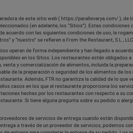
eradora de este sitio web ( https://parallevarya.com/ ), de l
eccionados (en adelante, los “Sitios”). Estas condiciones 
de acuerdo con las siguientes condiciones de uso, le rogamo
tros” y “nuestro” se refieren a From the Restaurant, S.L., LL
tios operan de forma independiente y han llegado a acuerd
sponibles en los Sitios. Los restaurantes están obligados a 
 venta y comercialización de alimentos, incluida la preparac
able de la preparación o seguridad de los alimentos de los 
estaurante. Además, FTR no garantiza la calidad de lo que ve
ellos casos en los que el restaurante proporciona los servi
taciones hechas por los restaurantes con respecto a su comi
estaurante. Si tiene alguna pregunta sobre su pedido o aler
oveedores de servicios de entrega cuando están disponibl
e entrega a través de un proveedor de servicios, podemos co
s de entrega para completar la entrega de su pedido. Los 