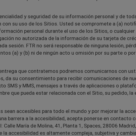
ncialidad y seguridad de su información personal y de toda
ón con su uso de los Sitios. Usted se compromete a (a) noti
rmación personal durante el uso de los Sitios, o cualquier 
gación no autorizada de la información de su tarjeta de crédi
 cada sesión. FTR no será responsable de ninguna lesión, pér
tos (a) y (b) ni de ningún acto u omisión por su parte o por
 entrega que contratemos podremos comunicarnos con usted 
ios, da su consentimiento para recibir comunicaciones de nue
xto SMS y MMS, mensajes a través de aplicaciones o platafo
re que pueda estar relacionada con el Sitio, su pedido, la 
s sean accesibles para todo el mundo y por mejorar la acces
na barrera a la accesibilidad, acepta ponerse en contacto c
 Calle María de Molina, 41, Planta 1, Spaces, 28006 Madrid,
 la accesibilidad es altamente compleja, subjetiva y cambia