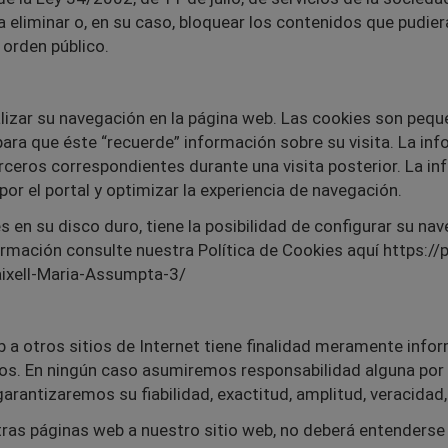
liminar o, en su caso, bloquear los contenidos que pudieran
 orden público.
lizar su navegación en la página web. Las cookies son peq
ara que éste “recuerde” información sobre su visita. La i
rceros correspondientes durante una visita posterior. La in
 por el portal y optimizar la experiencia de navegación.
es en su disco duro, tiene la posibilidad de configurar su n
ormación consulte nuestra Política de Cookies aquí https:/
ixell-Maria-Assumpta-3/
b a otros sitios de Internet tiene finalidad meramente info
os. En ningún caso asumiremos responsabilidad alguna por 
garantizaremos su fiabilidad, exactitud, amplitud, veracidad, 
tras páginas web a nuestro sitio web, no deberá entenderse