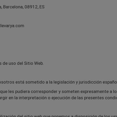
a, Barcelona, 08912, ES
llevarya.com
s de uso del Sitio Web.
osotros está sometido a la legislación y jurisdicción españo
 que les pudiera corresponder y someten expresamente a l
rgir en la interpretación o ejecución de las presentes cond
tilización del sitio web que ponemos a disposición de los usu