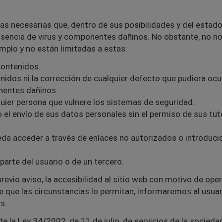
necesarias que, dentro de sus posibilidades y del estado d
usencia de virus y componentes dañinos. No obstante, no n
plo y no están limitadas a estas:
contenidos.
idos ni la corrección de cualquier defecto que pudiera ocur
nentes dañinos.
uier persona que vulnere los sistemas de seguridad.
 el envío de sus datos personales sin el permiso de sus tut
eda acceder a través de enlaces no autorizados o introducid
parte del usuario o de un tercero.
vio aviso, la accesibilidad al sitio web con motivo de ope
 que las circunstancias lo permitan, informaremos al usuari
s.
e la Ley 34/2002, de 11 de julio, de servicios de la socied