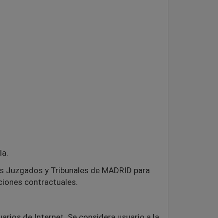
la.
os Juzgados y Tribunales de MADRID para
iciones contractuales.
arios de Internet. Se considera usuario a la