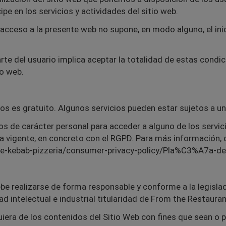
ipe en los servicios y actividades del sitio web.
 acceso a la presente web no supone, en modo alguno, el in
arte del usuario implica aceptar la totalidad de estas cond
io web.
ios es gratuito. Algunos servicios pueden estar sujetos a un 
tos de carácter personal para acceder a alguno de los servic
 vigente, en concreto con el RGPD. Para más información, c
use-kebab-pizzeria/consumer-privacy-policy/Pla%C3%A7a-de
debe realizarse de forma responsable y conforme a la legislac
 intelectual e industrial titularidad de From the Restaurant,
era de los contenidos del Sitio Web con fines que sean o pu