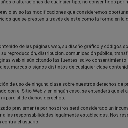
años o alteraciones de cualquier tipo, no consentidos por n
previo aviso las modificaciones que consideremos oportuna
rvicios que se presten a través de este como la forma en l
ontenido de las páginas web, su diseño gráfico y códigos so
da su reproducción, distribución, comunicación pública, tran
ginas web ni aún citando las fuentes, salvo consentimiento 
les, marcas o signos distintos de cualquier clase conteni
ión de uso de ninguna clase sobre nuestros derechos de prop
do con el Sitio Web y, en ningún caso, se entenderá que el 
l ni parcial de dichos derechos.
izado previamente por nosotros será considerado un incum
gar a las responsabilidades legalmente establecidas. Nos re
 contra el usuario.