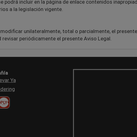
 se podrá incluir en la página de enlace contenidos inapropia
ios a la legislación vigente.
ificar unilateralmente, total o parcialmente, el presente A
 revisar periódicamente el presente Aviso Legal.
ñía
evar Ya
dering