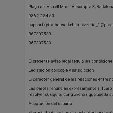
Plaça del Vaixell Maria Assumpta 3, Badalon
936 27 34 50
support+pita-house-kebab-pizzeria_1@para
B67397539
B67397539
El presente aviso legal regula las condicione
Legislación aplicable y jurisdicción
El carácter general de las relaciones entre n
Las partes renuncian expresamente al fuero
resolver cualquier controversia que pueda su
Aceptación del usuario
El presente Aviso Legal regula el acceso y u