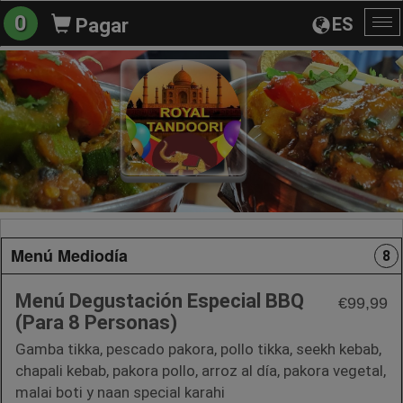
0
ES
Pagar
Al
na
Menú Mediodía
8
Menú Degustación Especial BBQ
€99,99
(Para 8 Personas)
Gamba tikka, pescado pakora, pollo tikka, seekh kebab,
chapali kebab, pakora pollo, arroz al día, pakora vegetal,
malai boti y naan special karahi